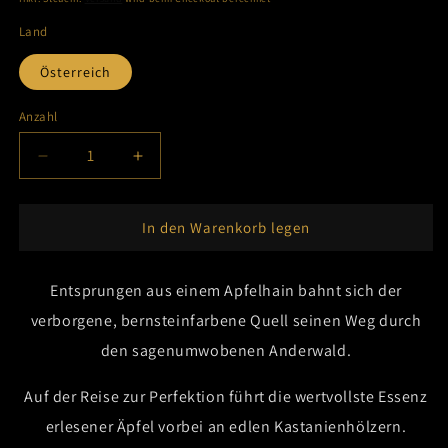
Land
Österreich
Anzahl
Anzahl
Verringere
Erhöhe
die
die
Menge
Menge
für
für
In den Warenkorb legen
Apfel
Apfel
Edelbrand
Edelbrand
0,5l
Entsprungen aus einem Apfelhain bahnt sich der
0,5l
verborgene, bernsteinfarbene Quell seinen Weg durch
den sagenumwobenen Anderwald.
Auf der Reise zur Perfektion führt die wertvollste Essenz
erlesener Äpfel vorbei an edlen Kastanienhölzern.